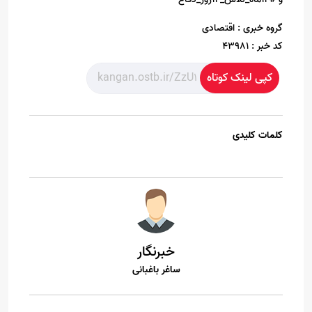
گروه خبری :
اقتصادی
کد خبر :
43981
کپی لینک کوتاه
کلمات کلیدی
خبرنگار
ساغر باغبانی