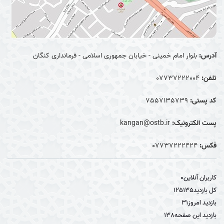
آدرس:
بلوار امام خمینی - خیابان جمهوری اسلامی - فرمانداری کنگان
تلفن:
07737222004
کد پستی:
7557135739
پست الکترونیک:
kangan@ostb.ir
فکس:
07737222424
کاربران آنلاین
0
کل بازدید
125135
بازدید امروز
31
بازدید این صفحه
138