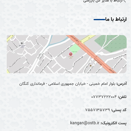
ارتباط با مدیر کل بازرسی
ارتباط با ما
آدرس:
بلوار امام خمینی - خیابان جمهوری اسلامی - فرمانداری کنگان
تلفن:
07737222004
کد پستی:
7557135739
پست الکترونیک:
kangan@ostb.ir