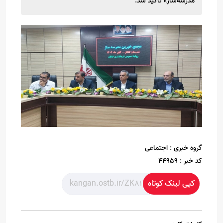
مدرسه‌ساز» تأکید شد.
گروه خبری :
اجتماعی
کد خبر :
44959
کپی لینک کوتاه