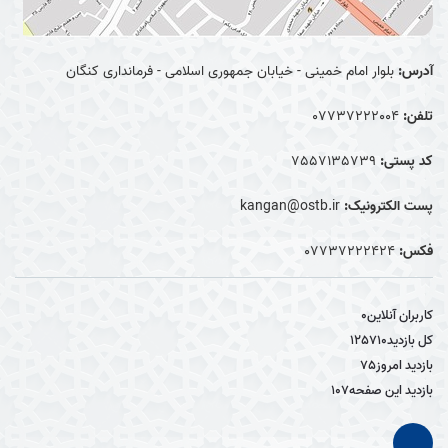
آدرس:
بلوار امام خمینی - خیابان جمهوری اسلامی - فرمانداری کنگان
تلفن:
07737222004
کد پستی:
7557135739
پست الکترونیک:
kangan@ostb.ir
فکس:
07737222424
کاربران آنلاین
0
کل بازدید
125710
بازدید امروز
75
بازدید این صفحه
107